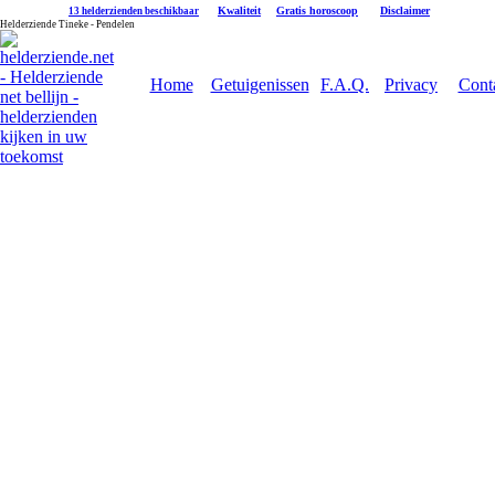
|
Kwaliteit
|
Gratis horoscoop
|
Disclaimer
13 helderzienden beschikbaar
Helderziende Tineke - Pendelen
Home
Getuigenissen
F.A.Q.
Privacy
Cont