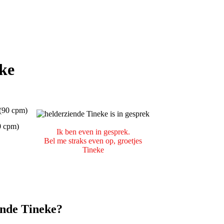
eke
(90 cpm)
0 cpm)
Ik ben even in gesprek.
Bel me straks even op, groetjes
Tineke
ende Tineke?