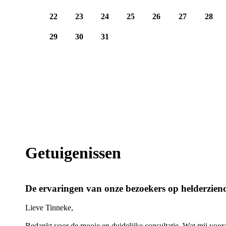
22
23
24
25
26
27
28
29
30
31
Getuigenissen
De ervaringen van onze bezoekers op helderziend
Lieve Tinneke,
Bedankt voor de mooie en duidelijke consultatie. Wat mij voora