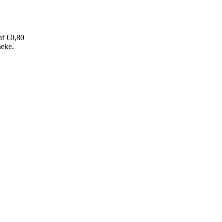
af €0,80
neke.