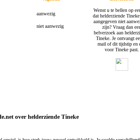
Wenst u te bellen op ee
aanwezig
dat helderziende Tineke
aangegeven niet aanwez
niet aanwezig
zijn? Vraag dan ee
belverzoek aan helderz
Tineke. Je ontvangt ee
mail of dit tijdstip en
voor Tineke past.
e.net over helderziende Tineke
l opviel, is hoe sterk jouw gevoel ontwikkeld is. Je voelde verschillen