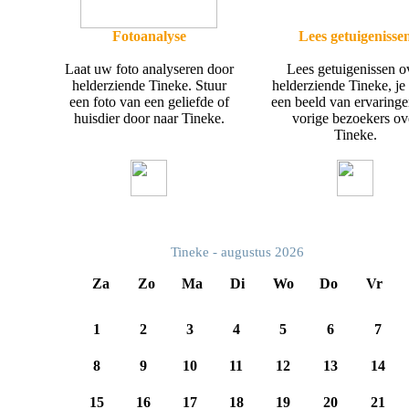
Fotoanalyse
Lees getuigenisse
Laat uw foto analyseren door
Lees getuigenissen o
helderziende Tineke. Stuur
helderziende Tineke, je 
een foto van een geliefde of
een beeld van ervaring
huisdier door naar Tineke.
vorige bezoekers ov
Tineke.
Tineke - augustus 2026
Za
Zo
Ma
Di
Wo
Do
Vr
1
2
3
4
5
6
7
8
9
10
11
12
13
14
15
16
17
18
19
20
21