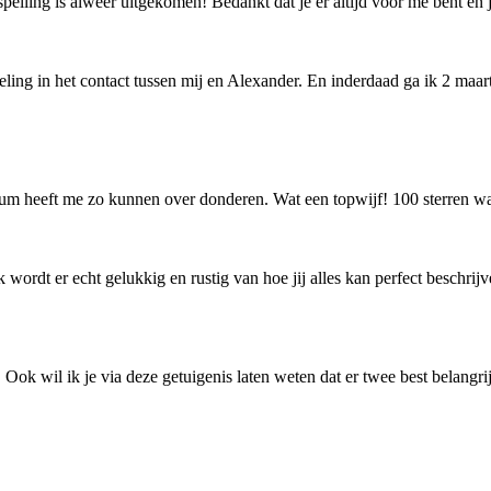
pelling is alweer uitgekomen! Bedankt dat je er altijd voor me bent en
ing in het contact tussen mij en Alexander. En inderdaad ga ik 2 maart o
ium heeft me zo kunnen over donderen. Wat een topwijf! 100 sterren w
wordt er echt gelukkig en rustig van hoe jij alles kan perfect beschrijv
Ook wil ik je via deze getuigenis laten weten dat er twee best belangri