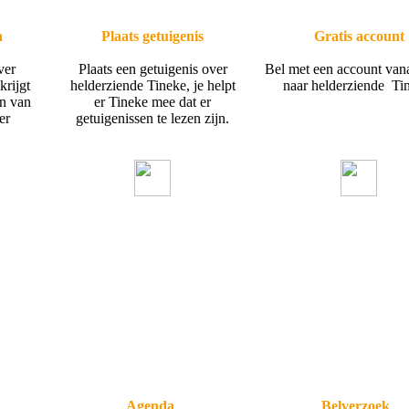
n
Plaats getuigenis
Gratis account
ver
Plaats een getuigenis over
Bel met een account van
krijgt
helderziende Tineke, je helpt
naar helderziende Ti
en van
er Tineke mee dat er
er
getuigenissen te lezen zijn.
Agenda
Belverzoek