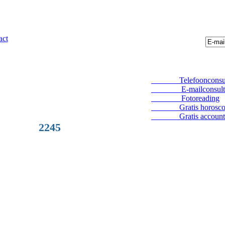
act
Telefoonconsul
E-mailconsult
Fotoreading
Gratis horosco
Gratis account
2245