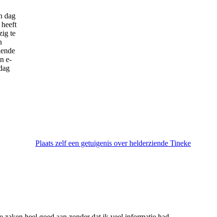
n dag
 heeft
ig te
n
iende
n e-
 dag
Plaats zelf een getuigenis over helderziende Tineke
de zaken heel goed aan zonder dat ik veel informatie had