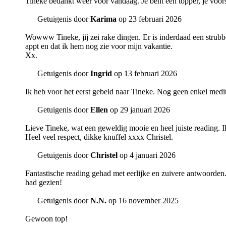
Tineke bedankt weer voor vandaag. Je bent een topper, je voors
Getuigenis door
Karima
op 23 februari 2026
Wowww Tineke, jij zei rake dingen. Er is inderdaad een strubbel
appt en dat ik hem nog zie voor mijn vakantie.
Xx.
Getuigenis door
Ingrid
op 13 februari 2026
Ik heb voor het eerst gebeld naar Tineke. Nog geen enkel med
Getuigenis door
Ellen
op 29 januari 2026
Lieve Tineke, wat een geweldig mooie en heel juiste reading. Ik 
Heel veel respect, dikke knuffel xxxx Christel.
Getuigenis door
Christel
op 4 januari 2026
Fantastische reading gehad met eerlijke en zuivere antwoorden. 
had gezien!
Getuigenis door
N.N.
op 16 november 2025
Gewoon top!