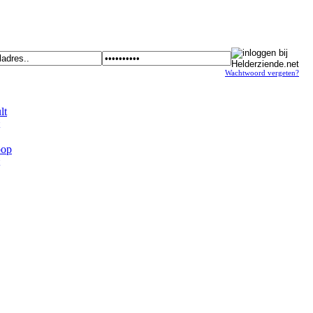
Wachtwoord vergeten?
t
op