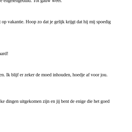
 je engelengeduld. Tot gauw weer.
p vakantie. Hoop zo dat je gelijk krijgt dat hij mij spoedig
aard!
en. Ik blijf er zeker de moed inhouden, hoedje af voor jou.
jke dingen uitgekomen zijn en jij bent de enige die het goed