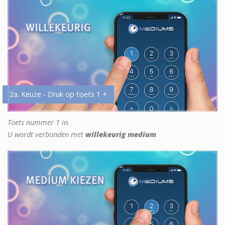
2a. Keuze - Druk op toets 1 +
Toets nummer 1 in.
U wordt verbonden met
willekeurig medium