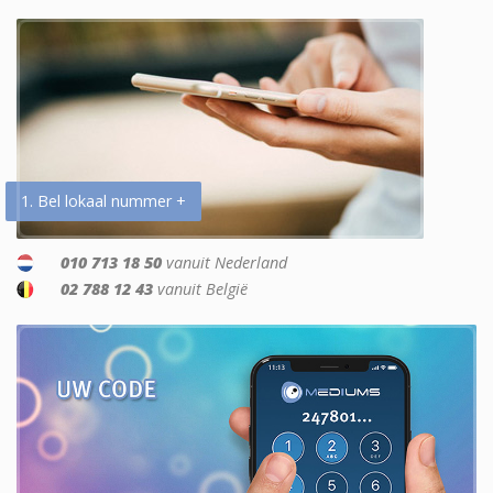
1. Bel lokaal nummer +
010 713 18 50
vanuit Nederland
02 788 12 43
vanuit België