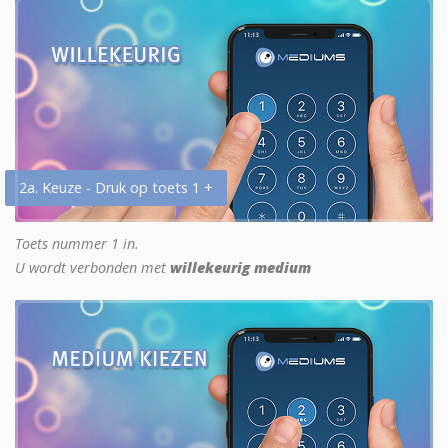
2a. Keuze - Druk op toets 1 +
Toets nummer 1 in.
U wordt verbonden met
willekeurig medium