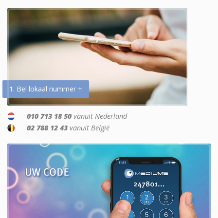
1. Bel lokaal nummer +
010 713 18 50
vanuit Nederland
02 788 12 43
vanuit België