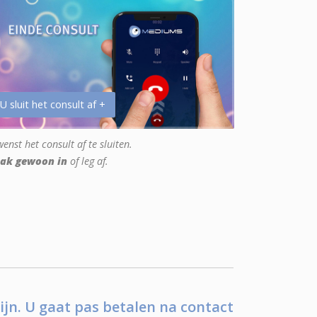
 U sluit het consult af +
enst het consult af te sluiten.
ak gewoon in
of leg af.
ijn. U gaat pas betalen na contact