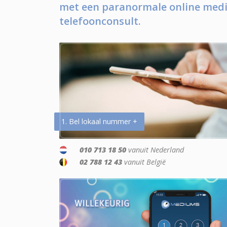
met een paranormale online medi
telefoonconsult.
1. Bel lokaal nummer +
010 713 18 50
vanuit Nederland
02 788 12 43
vanuit België