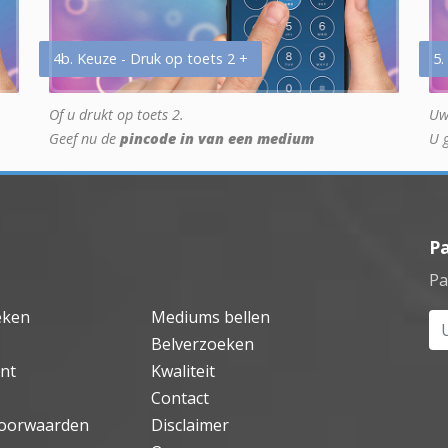
4b. Keuze - Druk op toets 2 +
5.
Of u drukt op toets 2.
Uw
Geef nu de
pincode in van een medium
U 
P
Pa
eken
Mediums bellen
Uw
Belverzoeken
nt
Kwaliteit
Contact
oorwaarden
Disclaimer