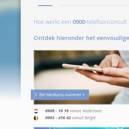
Hoe werkt een
0900
-telefoonconsul
Ontdek hieronder het eenvoudige
1. Bel Mediums-nummer +
0909 - 19 19
vanuit Nederland
0903 - 416 42
vanuit België