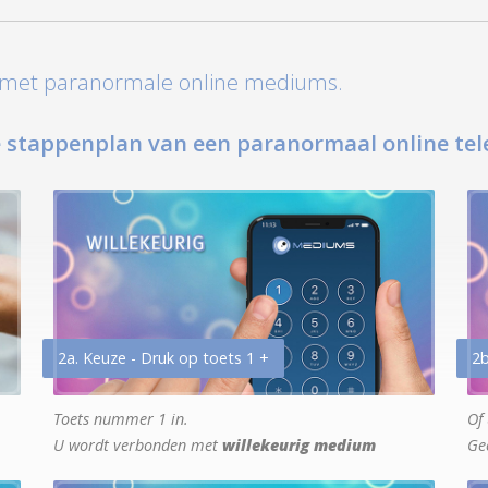
t met paranormale online mediums.
 stappenplan van een paranormaal online tel
2a. Keuze - Druk op toets 1 +
2b
Toets nummer 1 in.
Of 
U wordt verbonden met
willekeurig medium
Ge