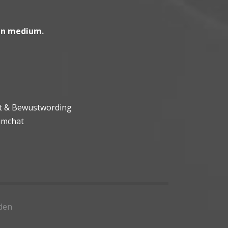
en medium
.
ht & Bewustwording
umchat
den