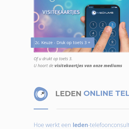
2c. Keuze - Druk op toets 3 +
Of u drukt op toets 3.
U hoort de
visitekaartjes van onze mediums
LEDEN
ONLINE TE
Hoe werkt een
leden
-telefoonconsult