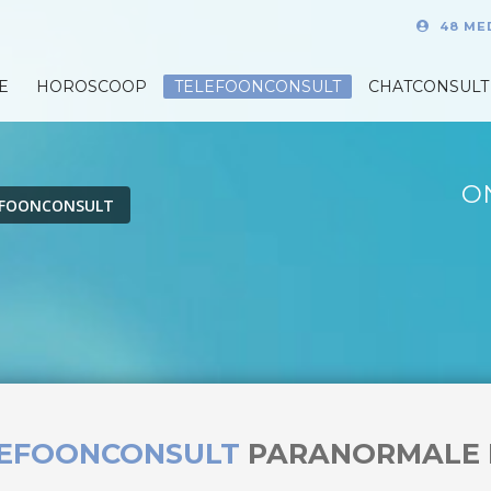
48 ME
E
HOROSCOOP
TELEFOONCONSULT
CHATCONSULT
O
EFOONCONSULT
LEFOONCONSULT
PARANORMALE 