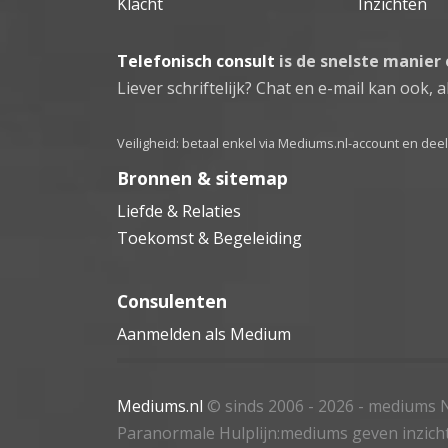
Klacht
Inzichten
Telefonisch consult
is de snelste manier
Liever schriftelijk? Chat en e-mail kan ook, al
Veiligheid: betaal enkel via Mediums.nl-account en de
Bronnen & sitemap
Liefde & Relaties
Toekomst & Begeleiding
Consulenten
Aanmelden als Medium
Mediums.nl
© sinds 2006 - 2026
- mediums N
Paranormale Hulplijn:mediums geven inzich