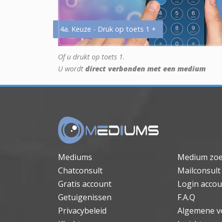
4a. Keuze - Druk op toets 1 +
Of u drukt op toets 1.
U wordt
direct verbonden met een medium
Mediums
Medium zo
Chatconsult
Mailconsult
Gratis account
Login accou
Getuigenissen
F.A.Q
Privacybeleid
Algemene v