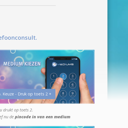
efoonconsult.
. Keuze - Druk op toets 2 +
u drukt op toets 2.
ef nu de
pincode in van een medium