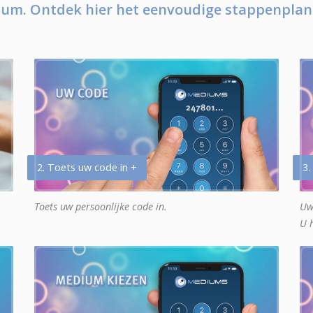
um. Ontdek hier het eenvoudige stappenplan
2. Toets uw code in +
3.
Toets uw persoonlijke code in.
Uw
U 