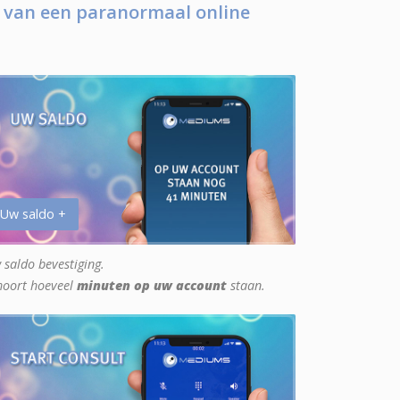
 van een paranormaal online
 Uw saldo +
 saldo bevestiging.
hoort hoeveel
minuten op uw account
staan.