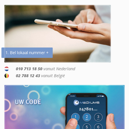
1. Bel lokaal nummer +
010 713 18 50
vanuit Nederland
02 788 12 43
vanuit België