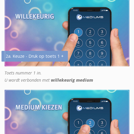
2a. Keuze - Druk op toets 1 +
Toets nummer 1 in.
U wordt verbonden met
willekeurig medium