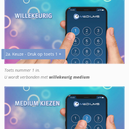
2a. Keuze - Druk op toets 1 +
Toets nummer 1 in.
U wordt verbonden met
willekeurig medium