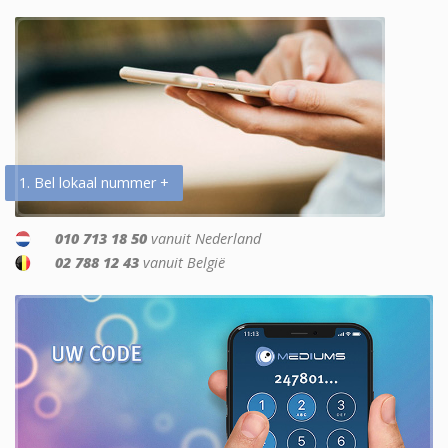
1. Bel lokaal nummer +
010 713 18 50
vanuit Nederland
02 788 12 43
vanuit België