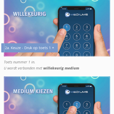
2a. Keuze - Druk op toets 1 +
Toets nummer 1 in.
U wordt verbonden met
willekeurig medium