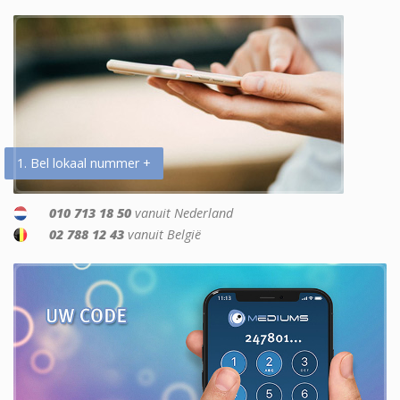
1. Bel lokaal nummer +
010 713 18 50
vanuit Nederland
02 788 12 43
vanuit België