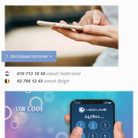
1. Bel lokaal nummer +
010 713 18 50
vanuit Nederland
02 788 12 43
vanuit België