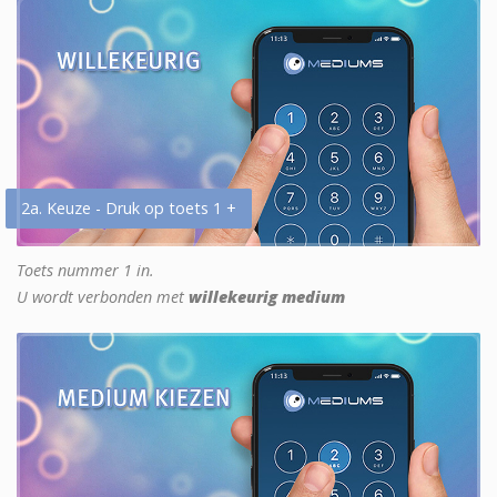
2a. Keuze - Druk op toets 1 +
Toets nummer 1 in.
U wordt verbonden met
willekeurig medium