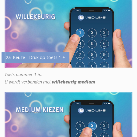
2a. Keuze - Druk op toets 1 +
Toets nummer 1 in.
U wordt verbonden met
willekeurig medium