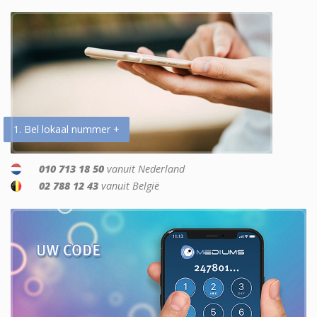
1. Bel lokaal nummer +
010 713 18 50
vanuit Nederland
02 788 12 43
vanuit België