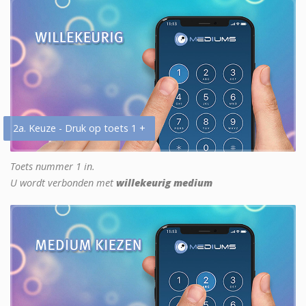
2a. Keuze - Druk op toets 1 +
Toets nummer 1 in.
U wordt verbonden met
willekeurig medium