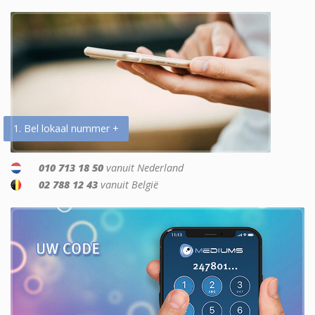
1. Bel lokaal nummer +
010 713 18 50
vanuit Nederland
02 788 12 43
vanuit België