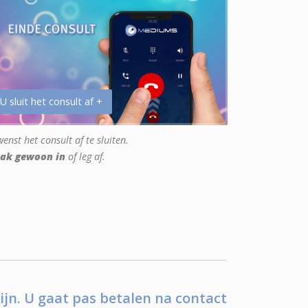
 U sluit het consult af +
enst het consult af te sluiten.
ak gewoon in
of leg af.
ijn. U gaat pas betalen na contact