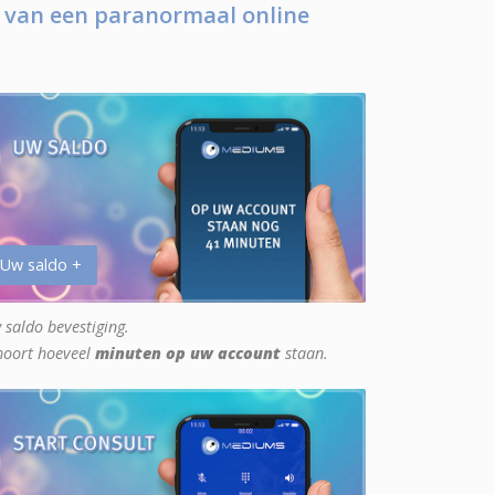
 van een paranormaal online
 Uw saldo +
 saldo bevestiging.
hoort hoeveel
minuten op uw account
staan.