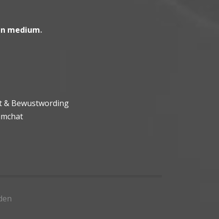
en medium
.
ht & Bewustwording
umchat
den