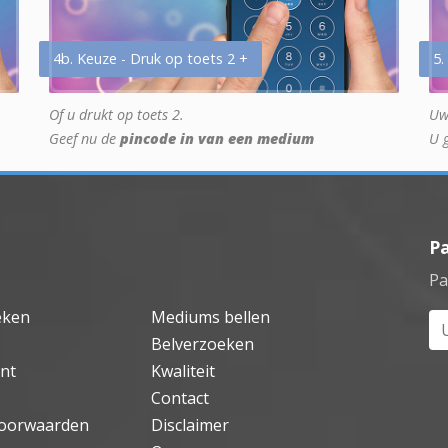
4b. Keuze - Druk op toets 2 +
5.
Of u drukt op toets 2.
Uw
Geef nu de
pincode in van een medium
U 
P
Pa
eken
Mediums bellen
Uw
Belverzoeken
nt
Kwaliteit
Contact
oorwaarden
Disclaimer