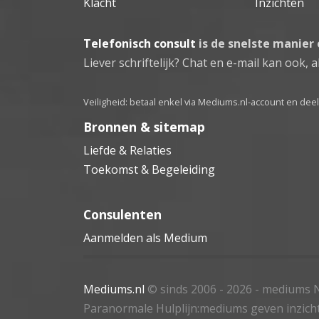
Klacht
Inzichten
Telefonisch consult
is de snelste manier
Liever schriftelijk? Chat en e-mail kan ook, al
Veiligheid: betaal enkel via Mediums.nl-account en de
Bronnen & sitemap
Liefde & Relaties
Toekomst & Begeleiding
Consulenten
Aanmelden als Medium
Mediums.nl
© sinds 2006 - 2026
- mediums N
Paranormale Hulplijn:mediums geven inzich