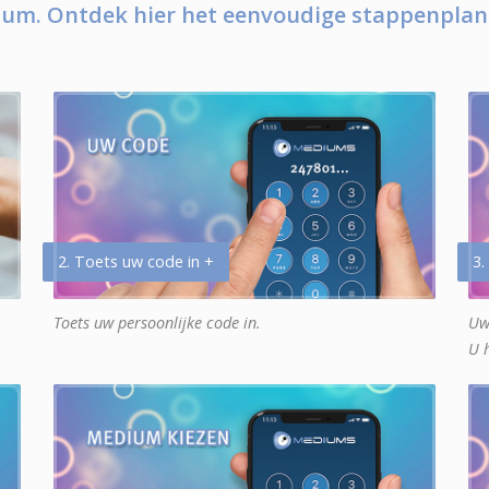
um. Ontdek hier het eenvoudige stappenplan
2. Toets uw code in +
3.
Toets uw persoonlijke code in.
Uw
U 