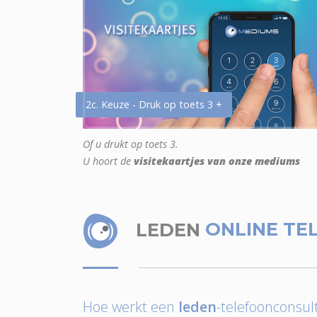
2c. Keuze - Druk op toets 3 +
Of u drukt op toets 3.
U hoort de
visitekaartjes van onze mediums
LEDEN
ONLINE TE
Hoe werkt een
leden
-telefoonconsult