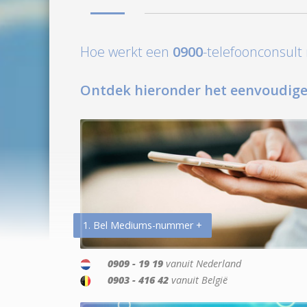
Hoe werkt een
0900
-telefoonconsul
Ontdek hieronder het eenvoudige
1. Bel Mediums-nummer +
0909 - 19 19
vanuit Nederland
0903 - 416 42
vanuit België