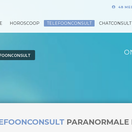
48 ME
E
HOROSCOOP
TELEFOONCONSULT
CHATCONSULT
O
EFOONCONSULT
LEFOONCONSULT
PARANORMALE 