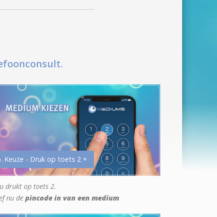
efoonconsult.
. Keuze - Druk op toets 2 +
u drukt op toets 2.
ef nu de
pincode in van een medium