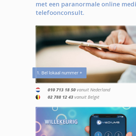
met een paranormale online medi
telefoonconsult.
1. Bel lokaal nummer +
010 713 18 50
vanuit Nederland
02 788 12 43
vanuit België