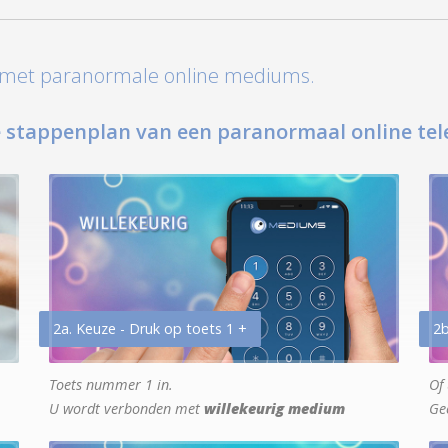
t met paranormale online mediums.
 stappenplan van een paranormaal online tel
2a. Keuze - Druk op toets 1 +
2b
Toets nummer 1 in.
Of 
U wordt verbonden met
willekeurig medium
Ge