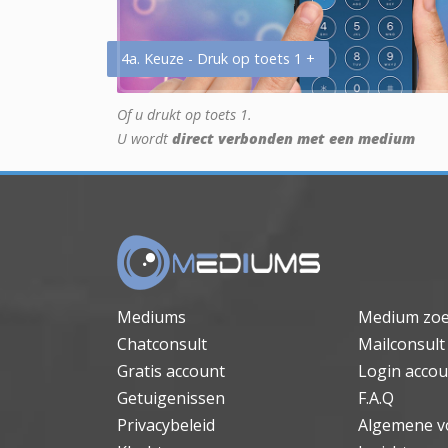
4a. Keuze - Druk op toets 1 +
Of u drukt op toets 1.
U wordt
direct verbonden met een medium
Mediums
Medium zo
Chatconsult
Mailconsult
Gratis account
Login accou
Getuigenissen
F.A.Q
Privacybeleid
Algemene v