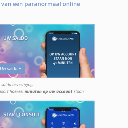
 van een paranormaal online
 Uw saldo +
 saldo bevestiging.
hoort hoeveel
minuten op uw account
staan.