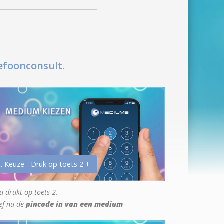
efoonconsult.
. Keuze - Druk op toets 2 +
u drukt op toets 2.
ef nu de
pincode in van een medium