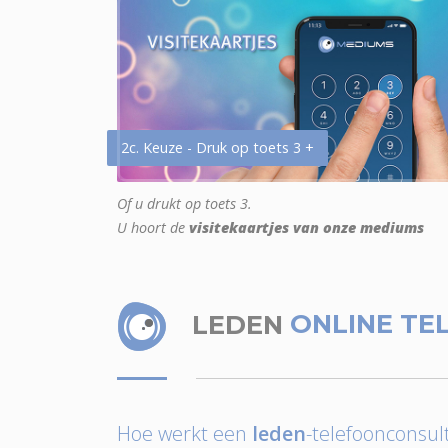
2c. Keuze - Druk op toets 3 +
Of u drukt op toets 3.
U hoort de
visitekaartjes van onze mediums
LEDEN
ONLINE TE
Hoe werkt een
leden
-telefoonconsult