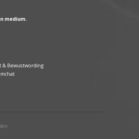
en medium
.
ht & Bewustwording
umchat
den