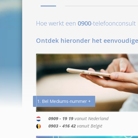
Hoe werkt een
0900
-telefoonconsul
Ontdek hieronder het eenvoudige
1. Bel Mediums-nummer +
0909 - 19 19
vanuit Nederland
0903 - 416 42
vanuit België