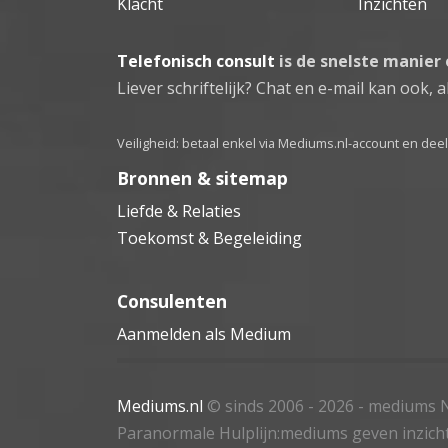
Klacht
Inzichten
Telefonisch consult
is de snelste manier
Liever schriftelijk? Chat en e-mail kan ook, al
Veiligheid: betaal enkel via Mediums.nl-account en de
Bronnen & sitemap
Liefde & Relaties
Toekomst & Begeleiding
Consulenten
Aanmelden als Medium
Mediums.nl
© sinds 2006 - 2026
- mediums N
Paranormale Hulplijn:mediums geven inzich