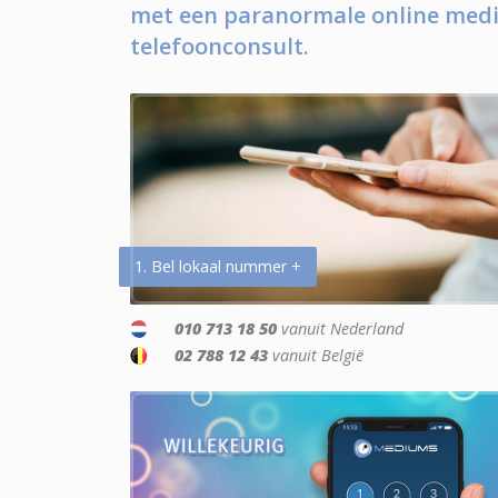
met een paranormale online medi
telefoonconsult.
1. Bel lokaal nummer +
010 713 18 50
vanuit Nederland
02 788 12 43
vanuit België