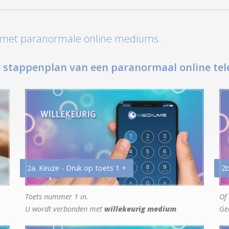
t met paranormale online mediums.
 stappenplan van een paranormaal online tel
2a. Keuze - Druk op toets 1 +
2b
Toets nummer 1 in.
Of 
U wordt verbonden met
willekeurig medium
Ge