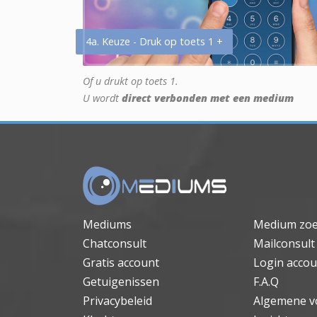
4a. Keuze - Druk op toets 1 +
Of u drukt op toets 1.
U wordt
direct verbonden met een medium
Mediums
Medium zo
Chatconsult
Mailconsult
Gratis account
Login accou
Getuigenissen
F.A.Q
Privacybeleid
Algemene v