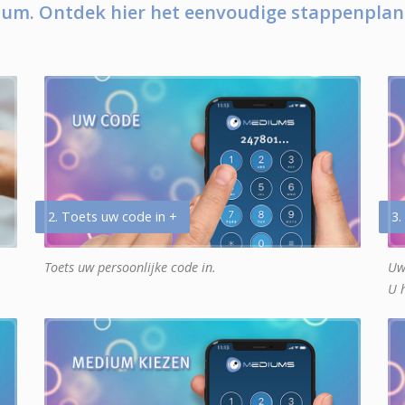
um. Ontdek hier het eenvoudige stappenplan
2. Toets uw code in +
3.
Toets uw persoonlijke code in.
Uw
U 