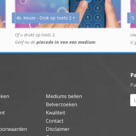
4b. Keuze - Druk op toets 2 +
5.
Of u drukt op toets 2.
Uw
Geef nu de
pincode in van een medium
U 
P
Pa
eken
Mediums bellen
Uw
Belverzoeken
nt
Kwaliteit
Contact
oorwaarden
Disclaimer