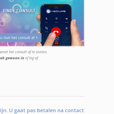
 U sluit het consult af +
enst het consult af te sluiten.
ak gewoon in
of leg af.
ijn. U gaat pas betalen na contact