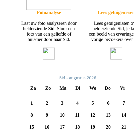
Fotoanalyse
Lees getuigenisse
Laat uw foto analyseren door
Lees getuigenissen o
helderziende Sid. Stuur een
helderziende Sid, je kr
foto van een geliefde of
een beeld van ervaring
huisdier door naar Sid.
vorige bezoekers over 
Sid - augustus 2026
Za
Zo
Ma
Di
Wo
Do
Vr
1
2
3
4
5
6
7
8
9
10
11
12
13
14
15
16
17
18
19
20
21