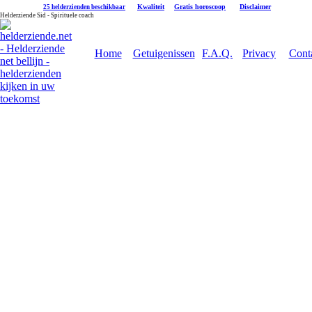
|
Kwaliteit
|
Gratis horoscoop
|
Disclaimer
25 helderzienden beschikbaar
Helderziende Sid - Spirituele coach
Home
Getuigenissen
F.A.Q.
Privacy
Cont