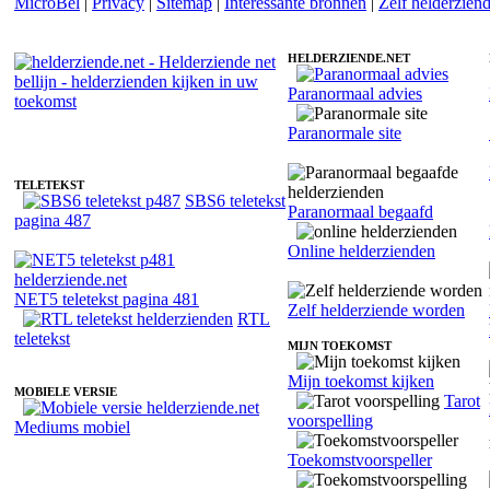
MicroBel
|
Privacy
|
Sitemap
|
Interessante bronnen
|
Zelf helderzien
HELDERZIENDE.NET
Paranormaal advies
Helderziende Sid - Spirituele coach
Paranormale site
TELETEKST
SBS6 teletekst
Paranormaal begaafd
pagina 487
Online helderzienden
NET5 teletekst pagina 481
Zelf helderziende worden
RTL
teletekst
MIJN TOEKOMST
Mijn toekomst kijken
MOBIELE VERSIE
Tarot
voorspelling
Mediums mobiel
Toekomstvoorspeller