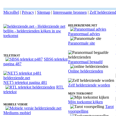
MicroBel
|
Privacy
|
Sitemap
|
Interessante bronnen
|
Zelf helderzien
HELDERZIENDE.NET
Paranormaal advies
Helderziende Lindes - Invoelend
Paranormale site
TELETEKST
SBS6 teletekst
Paranormaal begaafd
pagina 487
Online helderzienden
NET5 teletekst pagina 481
Zelf helderziende worden
RTL
teletekst
MIJN TOEKOMST
Mijn toekomst kijken
MOBIELE VERSIE
Tarot
voorspelling
Mediums mobiel