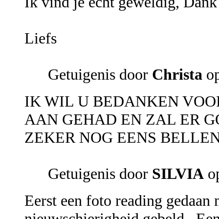
Ik vind je echt geweldig, Dank 
Liefs
Getuigenis door
Christa
op
IK WIL U BEDANKEN VOO
AAN GEHAD EN ZAL ER G
ZEKER NOG EENS BELLEN
Getuigenis door
SILVIA
op
Eerst een foto reading gedaan m
nieuwschierigheid gebeld . Een