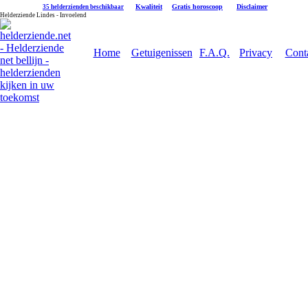
|
Kwaliteit
|
Gratis horoscoop
|
Disclaimer
35 helderzienden beschikbaar
Helderziende Lindes - Invoelend
Home
Getuigenissen
F.A.Q.
Privacy
Cont