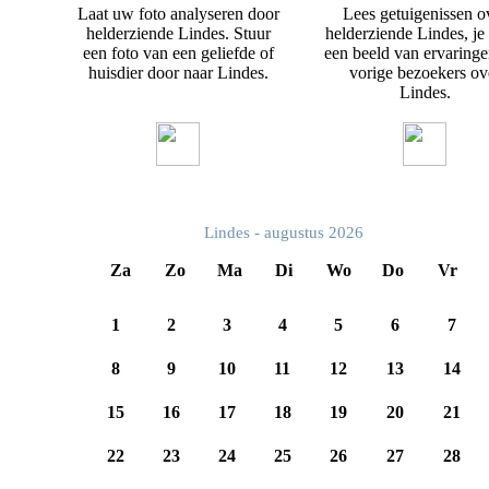
Laat uw foto analyseren door
Lees getuigenissen o
helderziende Lindes. Stuur
helderziende Lindes, je 
een foto van een geliefde of
een beeld van ervaring
huisdier door naar Lindes.
vorige bezoekers ov
Lindes.
Lindes - augustus 2026
Za
Zo
Ma
Di
Wo
Do
Vr
1
2
3
4
5
6
7
8
9
10
11
12
13
14
15
16
17
18
19
20
21
22
23
24
25
26
27
28