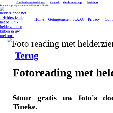
|
Kwaliteit
|
Gratis horoscoop
|
Disclaimer
10 helderzienden beschikbaar
Fotoreading met paranormale helderziende Tineke
Home
Getuigenissen
F.A.Q.
Privacy
Cont
Terug
Fotoreading met hel
Stuur gratis uw foto's do
Tineke.