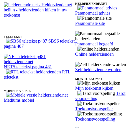
HELDERZIENDE.NET
Paranormaal advies
Fotoreading met paranormale helderziende Tineke
Paranormale site
TELETEKST
SBS6 teletekst
Paranormaal begaafd
pagina 487
Online helderzienden
NET5 teletekst pagina 481
Zelf helderziende worden
RTL
teletekst
MIJN TOEKOMST
Mijn toekomst kijken
MOBIELE VERSIE
Tarot
voorspelling
Mediums mobiel
Toekomstvoorspeller
Toekomstvoorspelling