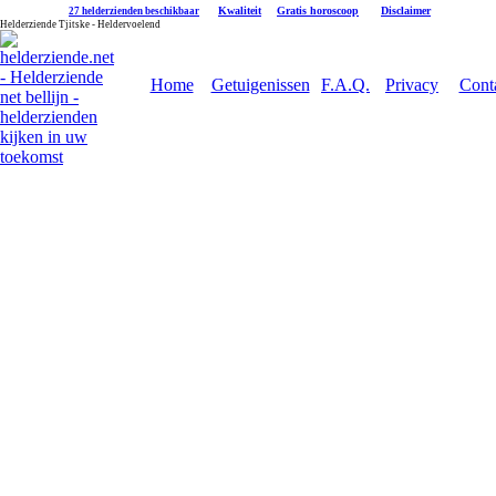
|
Kwaliteit
|
Gratis horoscoop
|
Disclaimer
27 helderzienden beschikbaar
Helderziende Tjitske - Heldervoelend
Home
Getuigenissen
F.A.Q.
Privacy
Cont