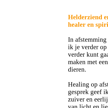
2021
Helderziend e
healer en spir
In afstemming 
ik je verder o
verder kunt gaa
maken met een 
dieren.
Healing op afs
gesprek geef i
zuiver en eerl
van licht en lie