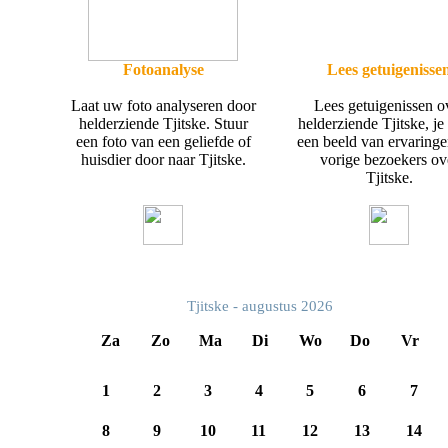
Fotoanalyse
Lees getuigenisse
Laat uw foto analyseren door
Lees getuigenissen o
helderziende Tjitske. Stuur
helderziende Tjitske, je 
een foto van een geliefde of
een beeld van ervaring
huisdier door naar Tjitske.
vorige bezoekers ov
Tjitske.
Tjitske - augustus 2026
Za
Zo
Ma
Di
Wo
Do
Vr
1
2
3
4
5
6
7
8
9
10
11
12
13
14