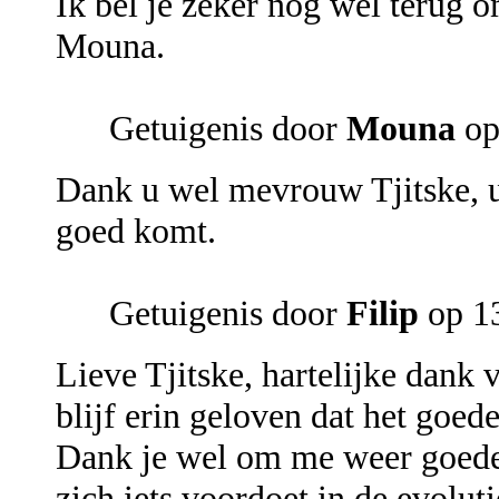
Ik bel je zeker nog wel terug o
Mouna.
Getuigenis door
Mouna
op
Dank u wel mevrouw Tjitske, 
goed komt.
Getuigenis door
Filip
op 13
Lieve Tjitske, hartelijke dank
blijf erin geloven dat het goe
Dank je wel om me weer goede 
zich iets voordoet in de evoluti