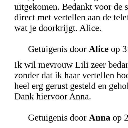
uitgekomen. Bedankt voor de s
direct met vertellen aan de tele
wat je doorkrijgt. Alice.
Getuigenis door
Alice
op 3
Ik wil mevrouw Lili zeer beda
zonder dat ik haar vertellen 
heel erg gerust gesteld en geho
Dank hiervoor Anna.
Getuigenis door
Anna
op 2