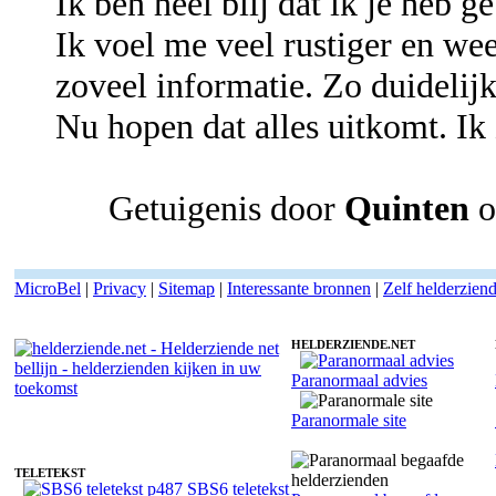
Ik ben heel blij dat ik je heb g
Ik voel me veel rustiger en we
zoveel informatie. Zo duidelijk,
Nu hopen dat alles uitkomt. Ik
Getuigenis door
Quinten
o
MicroBel
|
Privacy
|
Sitemap
|
Interessante bronnen
|
Zelf helderzien
HELDERZIENDE.NET
Paranormaal advies
Helderziende Lili - Astroloog
Paranormale site
TELETEKST
SBS6 teletekst