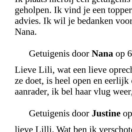
geholpen. Ik vind je een topper 
advies. Ik wil je bedanken voor
Nana.
Getuigenis door
Nana
op 6
Lieve Lili, wat een lieve oprec
ze doet, is heel open en eerlijk
aanrader, ik bel haar vlug weer,
Getuigenis door
Justine
op
lieve Lilli. Wat ben ik verscho