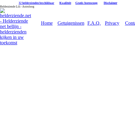
|
Kwaliteit
|
Gratis horoscoop
|
Disclaimer
32 helderzienden beschikbaar
Helderziende Lili - Astroloog
Home
Getuigenissen
F.A.Q.
Privacy
Cont