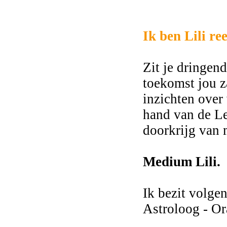
2136
Ik ben Lili re
Zit je dringen
toekomst jou z
inzichten over
hand van de Le
doorkrijg van 
Medium Lili.
Ik bezit volge
Astroloog - Or