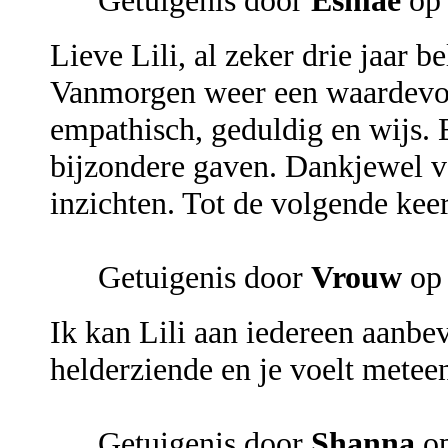
Getuigenis door
Esmae
op 
Lieve Lili, al zeker drie jaar bel
Vanmorgen weer een waardevol
empathisch, geduldig en wijs. 
bijzondere gaven. Dankjewel vo
inzichten. Tot de volgende keer
Getuigenis door
Vrouw
op 
Ik kan Lili aan iedereen aanbe
helderziende en je voelt meteen
Getuigenis door
Shanna
op