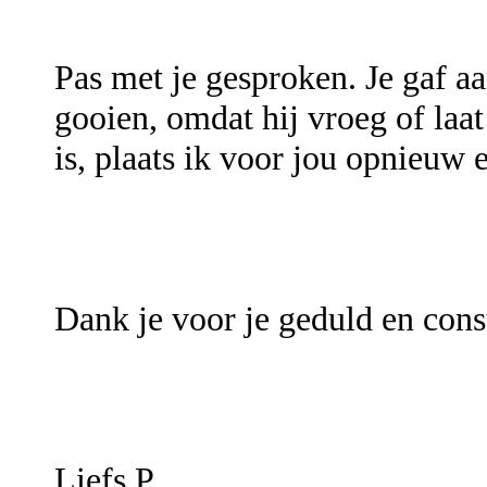
Pas met je gesproken. Je gaf a
gooien, omdat hij vroeg of laat
is, plaats ik voor jou opnieuw e
Dank je voor je geduld en cons
Liefs P.