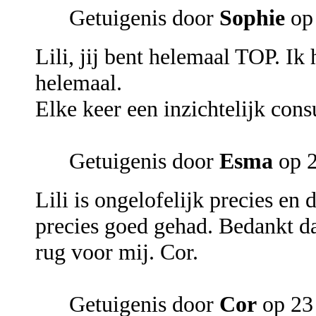
Getuigenis door
Sophie
op
Lili, jij bent helemaal TOP. Ik 
helemaal.
Elke keer een inzichtelijk consu
Getuigenis door
Esma
op 2
Lili is ongelofelijk precies en 
precies goed gehad. Bedankt da
rug voor mij. Cor.
Getuigenis door
Cor
op 23