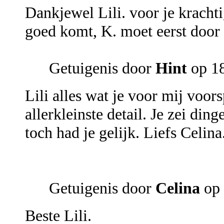
Dankjewel Lili. voor je kracht
goed komt, K. moet eerst door 
Getuigenis door
Hint
op 18
Lili alles wat je voor mij voor
allerkleinste detail. Je zei din
toch had je gelijk. Liefs Celina
Getuigenis door
Celina
op 
Beste Lili.