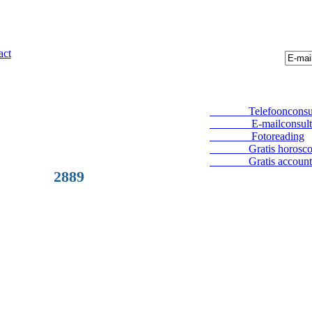
act
Telefoonconsul
E-mailconsult
Fotoreading
Gratis horosco
Gratis account
2889