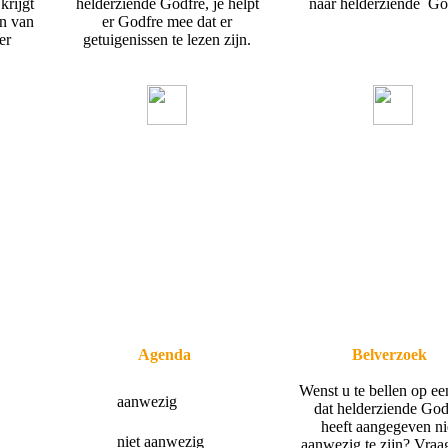
krijgt
helderziende Godfre, je helpt
naar helderziende Go
en van
er Godfre mee dat er
er
getuigenissen te lezen zijn.
Agenda
Belverzoek
Wenst u te bellen op ee
aanwezig
dat helderziende God
heeft aangegeven ni
niet aanwezig
aanwezig te zijn? Vraa