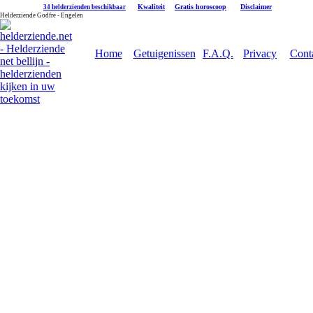
|
Kwaliteit
|
Gratis horoscoop
|
Disclaimer
34 helderzienden beschikbaar
Helderziende Godfre - Engelen
Home
Getuigenissen
F.A.Q.
Privacy
Cont