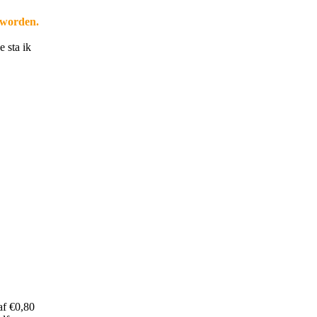
t worden.
 sta ik
af €0,80