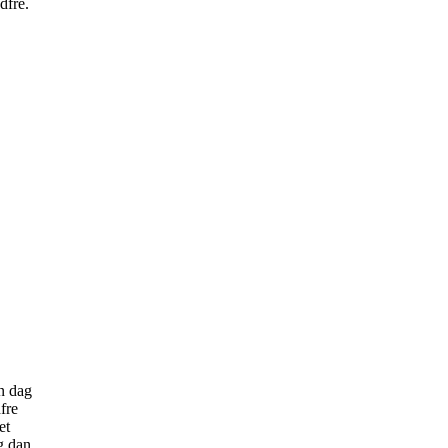
dfre.
n dag
fre
et
g dan