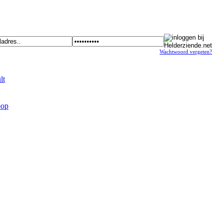
Wachtwoord vergeten?
t
op