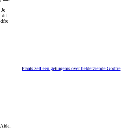
n
 Je
 dit
odfre
Plaats zelf een getuigenis over helderziende Godfre
 Aida.