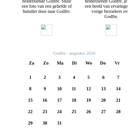
helderziende Godfre. Stuur
helderziende Godfre, je 
een foto van een geliefde of
een beeld van ervaring
huisdier door naar Godfre.
vorige bezoekers ov
Godfre.
Godfre - augustus 2026
Za
Zo
Ma
Di
Wo
Do
Vr
1
2
3
4
5
6
7
8
9
10
11
12
13
14
15
16
17
18
19
20
21
22
23
24
25
26
27
28
29
30
31