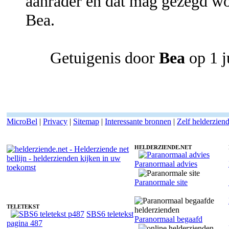
aanrader en dat mag gezegd wo
Bea.
Getuigenis door
Bea
op 1 j
MicroBel
|
Privacy
|
Sitemap
|
Interessante bronnen
|
Zelf helderzien
HELDERZIENDE.NET
Paranormaal advies
Helderziende Andwello Dennis - Sjamaan
Paranormale site
TELETEKST
SBS6 teletekst
Paranormaal begaafd
pagina 487