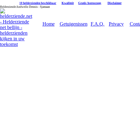
|
Kwaliteit
|
Gratis horoscoop
|
Disclaimer
10 helderzienden beschikbaar
Helderziende Andwello Dennis - Sjamaan
Home
Getuigenissen
F.A.Q.
Privacy
Cont