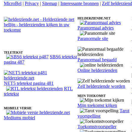
MicroBel
|
Privacy
|
Sitemap
|
Interessante bronnen
|
Zelf helderzien
HELDERZIENDE.NET
Paranormaal advies
Helderziende Nala - Waarzeggen
Paranormale site
TELETEKST
SBS6 teletekst
Paranormaal begaafd
pagina 487
Online helderzienden
NET5 teletekst pagina 481
Zelf helderziende worden
RTL
teletekst
MIJN TOEKOMST
Mijn toekomst kijken
MOBIELE VERSIE
Tarot
voorspelling
Mediums mobiel
Toekomstvoorspeller