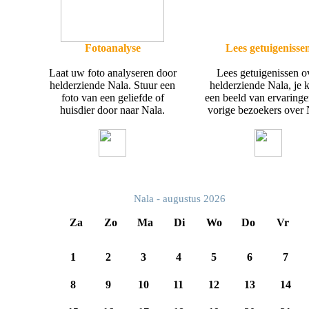
Fotoanalyse
Lees getuigenisse
Laat uw foto analyseren door
Lees getuigenissen o
helderziende Nala. Stuur een
helderziende Nala, je k
foto van een geliefde of
een beeld van ervaring
huisdier door naar Nala.
vorige bezoekers over 
Nala - augustus 2026
Za
Zo
Ma
Di
Wo
Do
Vr
1
2
3
4
5
6
7
8
9
10
11
12
13
14