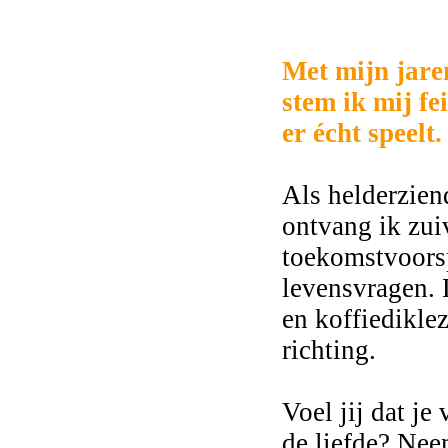
3052
Met mijn jare
stem ik mij fe
er écht speelt.
Als helderzien
ontvang ik zuiv
toekomstvoorsp
levensvragen. 
en koffiediklez
richting.
Voel jij dat je
de liefde? Nee