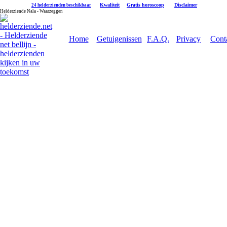
|
Kwaliteit
|
Gratis horoscoop
|
Disclaimer
24 helderzienden beschikbaar
Helderziende Nala - Waarzeggen
Home
Getuigenissen
F.A.Q.
Privacy
Cont