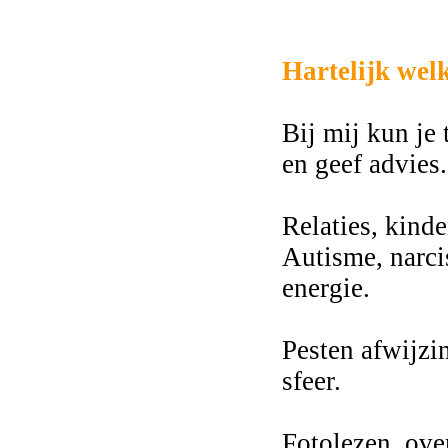
2675
Hartelijk we
Bij mij kun je 
en geef advies.
Relaties, kind
Autisme, narc
energie.
Pesten afwijzi
sfeer.
Fotolezen, ove