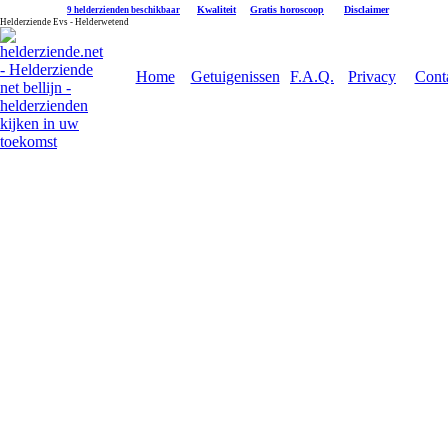
|
Kwaliteit
|
Gratis horoscoop
|
Disclaimer
9 helderzienden beschikbaar
Helderziende Evs - Helderwetend
Home
Getuigenissen
F.A.Q.
Privacy
Cont