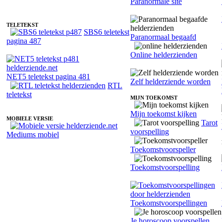
Paranormale site
TELETEKST
SBS6 teletekst
Paranormaal begaafd
pagina 487
Online helderzienden
NET5 teletekst pagina 481
Zelf helderziende worden
RTL
teletekst
MIJN TOEKOMST
Mijn toekomst kijken
MOBIELE VERSIE
Tarot
voorspelling
Mediums mobiel
Toekomstvoorspeller
Toekomstvoorspelling
Toekomstvoorspellingen
Je horoscoop voorspellen