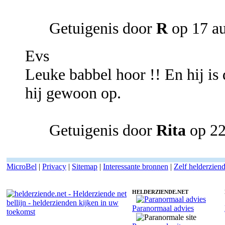
Getuigenis door
R
op 17 a
Evs
Leuke babbel hoor !! En hij is 
hij gewoon op.
Getuigenis door
Rita
op 22
MicroBel
|
Privacy
|
Sitemap
|
Interessante bronnen
|
Zelf helderzien
HELDERZIENDE.NET
Paranormaal advies
Helderziende Evs - Helderwetend