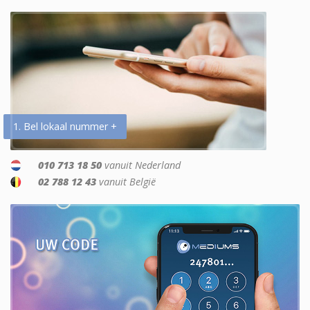
1. Bel lokaal nummer +
010 713 18 50
vanuit Nederland
02 788 12 43
vanuit België