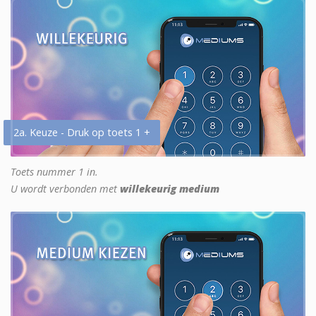
2a. Keuze - Druk op toets 1 +
Toets nummer 1 in.
U wordt verbonden met
willekeurig medium