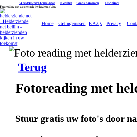
|
Kwaliteit
|
Gratis horoscoop
|
Disclaimer
34 helderzienden beschikbaar
Fotoreading met paranormale helderziende Vitta
Home
Getuigenissen
F.A.Q.
Privacy
Cont
Terug
Fotoreading met hel
Stuur gratis uw foto's door na