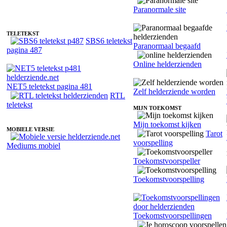
Fotoreading met paranormale helderziende Vitta
Paranormale site
TELETEKST
SBS6 teletekst
Paranormaal begaafd
pagina 487
Online helderzienden
NET5 teletekst pagina 481
Zelf helderziende worden
RTL
teletekst
MIJN TOEKOMST
Mijn toekomst kijken
MOBIELE VERSIE
Tarot
voorspelling
Mediums mobiel
Toekomstvoorspeller
Toekomstvoorspelling
Toekomstvoorspellingen