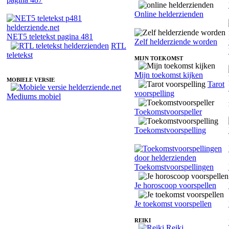
Online helderzienden
NET5 teletekst pagina 481
Zelf helderziende worden
RTL
teletekst
MIJN TOEKOMST
Mijn toekomst kijken
MOBIELE VERSIE
Tarot
voorspelling
Mediums mobiel
Toekomstvoorspeller
Toekomstvoorspelling
Toekomstvoorspellingen
Je horoscoop voorspellen
Je toekomst voorspellen
REIKI
Reiki