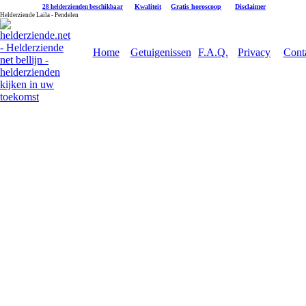
|
Kwaliteit
|
Gratis horoscoop
|
Disclaimer
28 helderzienden beschikbaar
Helderziende Laila - Pendelen
Home
Getuigenissen
F.A.Q.
Privacy
Cont