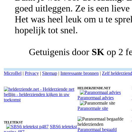
goed uitleggen. Ze is een lieve
Het was heel leuk om u te spre
hopelijk tot snel.
Getuigenis door
SK
op 2 f
MicroBel
|
Privacy
|
Sitemap
|
Interessante bronnen
|
Zelf helderzien
HELDERZIENDE.NET
Paranormaal advies
Helderziende Laila - Pendelen
Paranormale site
TELETEKST
SBS6 teletekst
Paranormaal begaafd
pagina 487