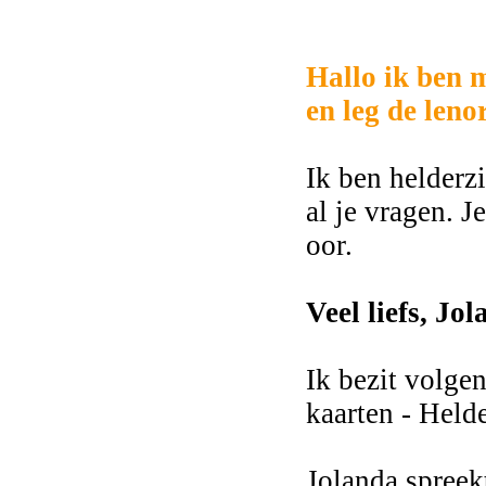
2968
Hallo ik ben 
en leg de leno
Ik ben helderz
al je vragen. J
oor.
Veel liefs, Jol
Ik bezit volg
kaarten - Held
Jolanda spree