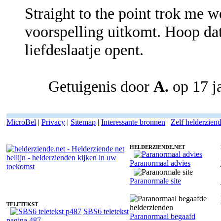
Straight to the point trok me 
voorspelling uitkomt. Hoop dat 
liefdeslaatje opent.
Getuigenis door
A.
op 17 j
MicroBel
|
Privacy
|
Sitemap
|
Interessante bronnen
|
Zelf helderzien
HELDERZIENDE.NET
Paranormaal advies
Helderziende Jolanda - Lenormand kaarten
Paranormale site
TELETEKST
SBS6 teletekst
Paranormaal begaafd
pagina 487