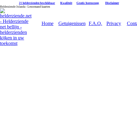
|
Kwaliteit
|
Gratis horoscoop
|
Disclaimer
21 helderzienden beschikbaar
Helderziende Jolanda - Lenormand kaarten
Home
Getuigenissen
F.A.Q.
Privacy
Cont